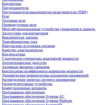
Контакторы
Предохранители
Предохранители-выключатели-разъединители (ПВР)
Реле
Тепловые реле
Промежуточные реле
Многофункциональные устройства управления и защиты
Аксессуары для контакторов
Выключатели, кнопки
Трансформаторы тока
Импульсные источники питания
Качество электроэнергии
Конденсаторы
Статические генераторы реактивной мощности
Антирезонансные дроссели
Активные фильтры гармоник
Контроллеры коэффициента коррекции мощности
Динамические компенсаторы искажения напряжений
Распределение энергии среднего напряжения
Распределительные устройства
Коммутационные аппараты
Программное обеспечение
Программное обеспечение Systeme AC
Программное обеспечение Systeme Platform
Программное обеспечение SystemeFS