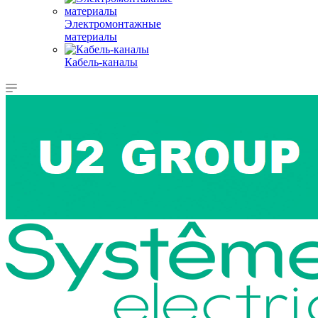
Электромонтажные
материалы
Кабель-каналы