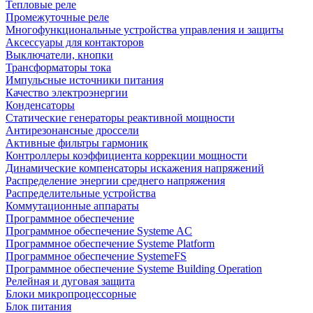
Тепловые реле
Промежуточные реле
Многофункциональные устройства управления и защиты
Аксессуары для контакторов
Выключатели, кнопки
Трансформаторы тока
Импульсные источники питания
Качество электроэнергии
Конденсаторы
Статические генераторы реактивной мощности
Антирезонансные дроссели
Активные фильтры гармоник
Контроллеры коэффициента коррекции мощности
Динамические компенсаторы искажения напряжений
Распределение энергии среднего напряжения
Распределительные устройства
Коммутационные аппараты
Программное обеспечение
Программное обеспечение Systeme AC
Программное обеспечение Systeme Platform
Программное обеспечение SystemeFS
Программное обеспечение Systeme Building Operation
Релейная и дуговая защита
Блоки микропроцессорные
Блок питания