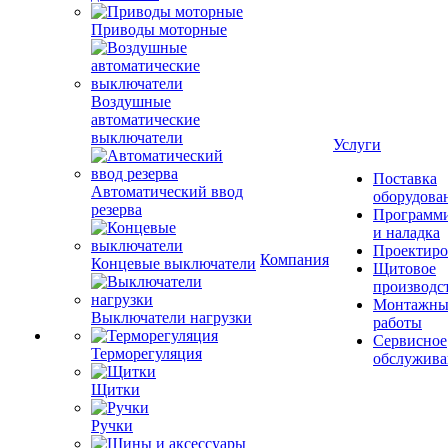
Приводы моторные
Воздушные
автоматические
выключатели
Услуги
Поставка
Автоматический ввод
оборудова
резерва
Программ
и наладка
Проектиро
Компания
Концевые выключатели
Щитовое
производс
Монтажны
Выключатели нагрузки
работы
Сервисное
Терморегуляция
обслужива
Щитки
Ручки