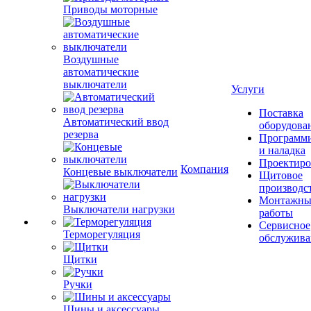
Приводы моторные
Воздушные
автоматические
выключатели
Услуги
Поставка
Автоматический ввод
оборудова
резерва
Программ
и наладка
Проектиро
Компания
Концевые выключатели
Щитовое
производс
Монтажны
Выключатели нагрузки
работы
Сервисное
Терморегуляция
обслужива
Щитки
Ручки
Шины и аксессуары