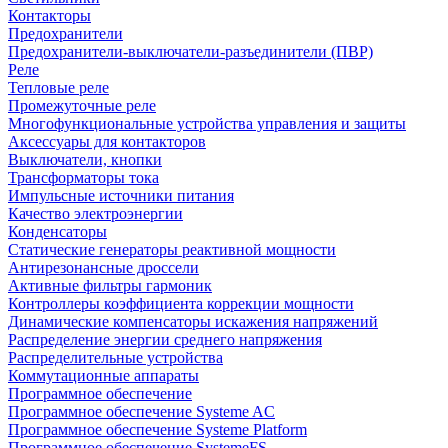
Контакторы
Предохранители
Предохранители-выключатели-разъединители (ПВР)
Реле
Тепловые реле
Промежуточные реле
Многофункциональные устройства управления и защиты
Аксессуары для контакторов
Выключатели, кнопки
Трансформаторы тока
Импульсные источники питания
Качество электроэнергии
Конденсаторы
Статические генераторы реактивной мощности
Антирезонансные дроссели
Активные фильтры гармоник
Контроллеры коэффициента коррекции мощности
Динамические компенсаторы искажения напряжений
Распределение энергии среднего напряжения
Распределительные устройства
Коммутационные аппараты
Программное обеспечение
Программное обеспечение Systeme AC
Программное обеспечение Systeme Platform
Программное обеспечение SystemeFS