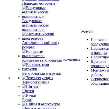
Приводы моторные
Воздушные
автоматические
выключатели
Услуги
Поставка
Автоматический ввод
оборудова
резерва
Программ
и наладка
Проектиро
Компания
Концевые выключатели
Щитовое
производс
Монтажны
Выключатели нагрузки
работы
Сервисное
Терморегуляция
обслужива
Щитки
Ручки
Шины и аксессуары