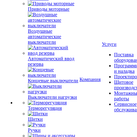
Приводы моторные
Воздушные
автоматические
выключатели
Услуги
Поставка
Автоматический ввод
оборудова
резерва
Программ
и наладка
Проектиро
Компания
Концевые выключатели
Щитовое
производс
Монтажны
Выключатели нагрузки
работы
Сервисное
Терморегуляция
обслужива
Щитки
Ручки