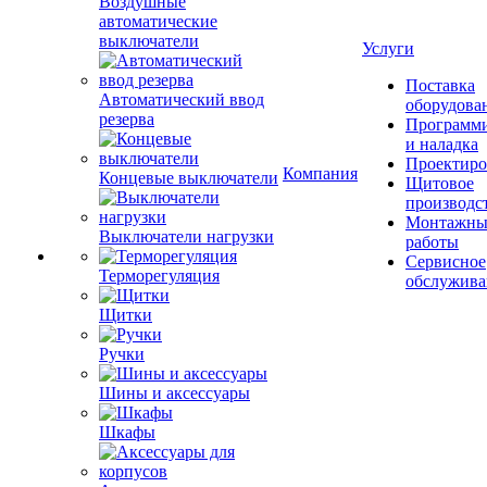
Воздушные
автоматические
выключатели
Услуги
Поставка
Автоматический ввод
оборудова
резерва
Программ
и наладка
Проектиро
Компания
Концевые выключатели
Щитовое
производс
Монтажны
Выключатели нагрузки
работы
Сервисное
Терморегуляция
обслужива
Щитки
Ручки
Шины и аксессуары
Шкафы