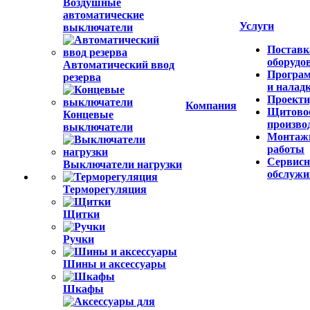
Воздушные
автоматические
Услуги
выключатели
Поставк
оборудо
Автоматический ввод
Програ
резерва
и налад
Проекти
Компания
Щитово
Концевые
произво
выключатели
Монтаж
работы
Сервисн
Выключатели нагрузки
обслужи
Терморегуляция
Щитки
Ручки
Шины и аксессуары
Шкафы