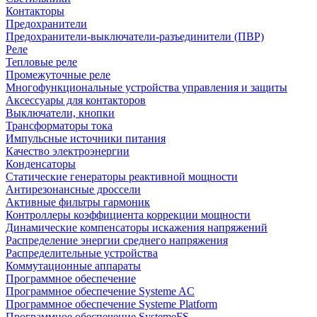
Контакторы
Предохранители
Предохранители-выключатели-разъединители (ПВР)
Реле
Тепловые реле
Промежуточные реле
Многофункциональные устройства управления и защиты
Аксессуары для контакторов
Выключатели, кнопки
Трансформаторы тока
Импульсные источники питания
Качество электроэнергии
Конденсаторы
Статические генераторы реактивной мощности
Антирезонансные дроссели
Активные фильтры гармоник
Контроллеры коэффициента коррекции мощности
Динамические компенсаторы искажения напряжений
Распределение энергии среднего напряжения
Распределительные устройства
Коммутационные аппараты
Программное обеспечение
Программное обеспечение Systeme AC
Программное обеспечение Systeme Platform
Программное обеспечение SystemeFS