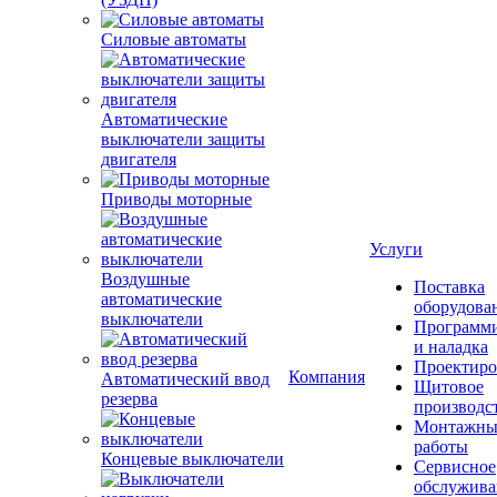
Силовые автоматы
Автоматические
выключатели защиты
двигателя
Приводы моторные
Услуги
Воздушные
Поставка
автоматические
оборудова
выключатели
Программ
и наладка
Проектиро
Компания
Автоматический ввод
Щитовое
резерва
производс
Монтажны
работы
Концевые выключатели
Сервисное
обслужива