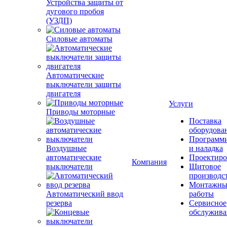
Устройства защиты от
дугового пробоя
(УЗДП)
Силовые автоматы
Автоматические
выключатели защиты
двигателя
Услуги
Приводы моторные
Поставка
оборудова
Программ
и наладка
Воздушные
Проектиро
автоматические
Компания
Щитовое
выключатели
производс
Монтажны
работы
Автоматический ввод
Сервисное
резерва
обслужива