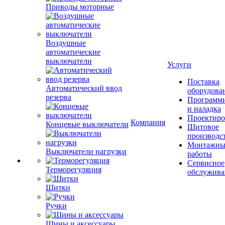
Приводы моторные
Воздушные
автоматические
выключатели
Услуги
Поставка
Автоматический ввод
оборудова
резерва
Программ
и наладка
Проектиро
Компания
Концевые выключатели
Щитовое
производс
Монтажны
Выключатели нагрузки
работы
Сервисное
Терморегуляция
обслужива
Щитки
Ручки
Шины и аксессуары