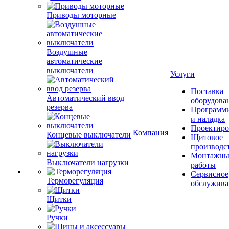
Приводы моторные
Воздушные
автоматические
выключатели
Услуги
Поставка
Автоматический ввод
оборудова
резерва
Программ
и наладка
Проектиро
Компания
Концевые выключатели
Щитовое
производс
Монтажны
Выключатели нагрузки
работы
Сервисное
Терморегуляция
обслужива
Щитки
Ручки