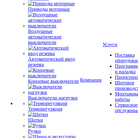
Приводы моторные
Воздушные
автоматические
выключатели
Услуги
Поставка
Автоматический ввод
оборудова
резерва
Программ
и наладка
Проектиро
Компания
Концевые выключатели
Щитовое
производс
Монтажны
Выключатели нагрузки
работы
Сервисное
Терморегуляция
обслужива
Щитки
Ручки