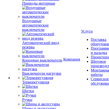
Приводы моторные
Воздушные
автоматические
выключатели
Услуги
Поставка
Автоматический ввод
оборудова
резерва
Программ
и наладка
Проектиро
Компания
Концевые выключатели
Щитовое
производс
Монтажны
Выключатели нагрузки
работы
Сервисное
Терморегуляция
обслужива
Щитки
Ручки
Шины и аксессуары