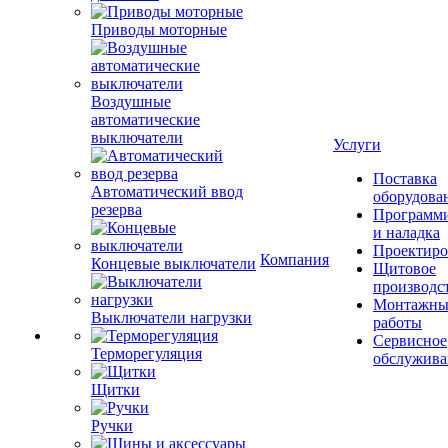
Приводы моторные
Воздушные
автоматические
выключатели
Услуги
Поставка
Автоматический ввод
оборудова
резерва
Программ
и наладка
Проектиро
Компания
Концевые выключатели
Щитовое
производс
Монтажны
Выключатели нагрузки
работы
Сервисное
Терморегуляция
обслужива
Щитки
Ручки