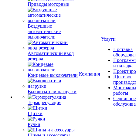
Приводы моторные
Воздушные
автоматические
выключатели
Услуги
Поставка
Автоматический ввод
оборудова
резерва
Программ
и наладка
Проектиро
Компания
Концевые выключатели
Щитовое
производс
Монтажны
Выключатели нагрузки
работы
Сервисное
Терморегуляция
обслужива
Щитки
Ручки
Шины и аксессуары