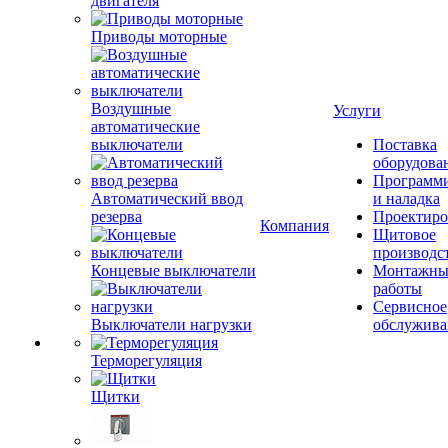
двигателя
Приводы моторные
Воздушные
Услуги
автоматические
выключатели
Поставка
оборудова
Программ
Автоматический ввод
и наладка
резерва
Проектиро
Компания
Щитовое
производс
Концевые выключатели
Монтажны
работы
Сервисное
Выключатели нагрузки
обслужива
Терморегуляция
Щитки