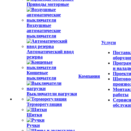
Автоматические
выключатели защиты
двигателя
Приводы моторные
Услуги
Воздушные
Поставк
автоматические
оборудо
выключатели
Програ
и налад
Проекти
Компания
Автоматический ввод
Щитово
резерва
произво
Монтаж
работы
Концевые
Сервисн
выключатели
обслужи
Выключатели нагрузки