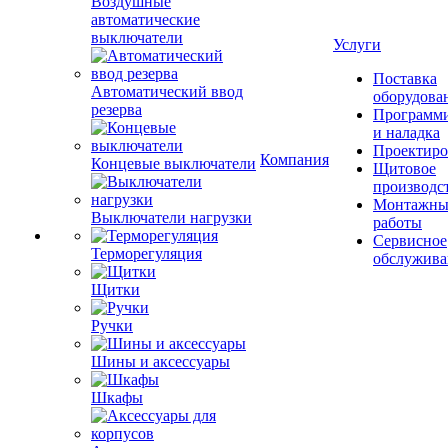
Воздушные
автоматические
выключатели
Услуги
Поставка
Автоматический ввод
оборудова
резерва
Программ
и наладка
Проектиро
Компания
Концевые выключатели
Щитовое
производс
Монтажны
Выключатели нагрузки
работы
Сервисное
Терморегуляция
обслужива
Щитки
Ручки
Шины и аксессуары
Шкафы