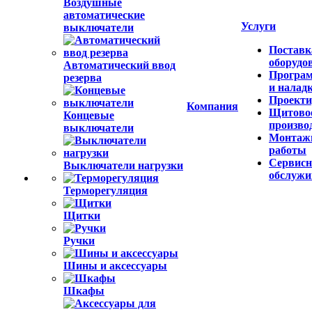
Воздушные
автоматические
Услуги
выключатели
Поставк
оборудо
Автоматический ввод
Програ
резерва
и налад
Проекти
Компания
Щитово
Концевые
произво
выключатели
Монтаж
работы
Сервисн
Выключатели нагрузки
обслужи
Терморегуляция
Щитки
Ручки
Шины и аксессуары
Шкафы