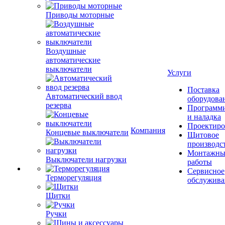
Приводы моторные
Воздушные
автоматические
выключатели
Услуги
Поставка
Автоматический ввод
оборудова
резерва
Программ
и наладка
Проектиро
Компания
Концевые выключатели
Щитовое
производс
Монтажны
Выключатели нагрузки
работы
Сервисное
Терморегуляция
обслужива
Щитки
Ручки