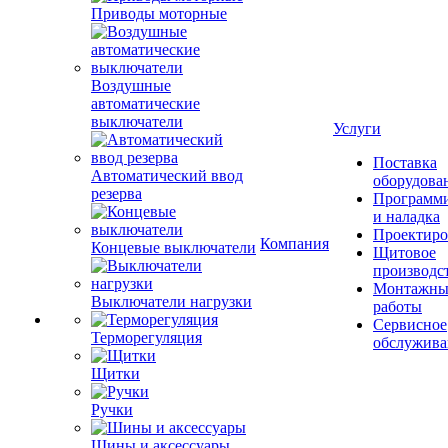
Приводы моторные
Воздушные
автоматические
выключатели
Услуги
Поставка
Автоматический ввод
оборудова
резерва
Программ
и наладка
Проектиро
Компания
Концевые выключатели
Щитовое
производс
Монтажны
Выключатели нагрузки
работы
Сервисное
Терморегуляция
обслужива
Щитки
Ручки
Шины и аксессуары