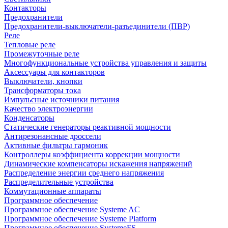
Контакторы
Предохранители
Предохранители-выключатели-разъединители (ПВР)
Реле
Тепловые реле
Промежуточные реле
Многофункциональные устройства управления и защиты
Аксессуары для контакторов
Выключатели, кнопки
Трансформаторы тока
Импульсные источники питания
Качество электроэнергии
Конденсаторы
Статические генераторы реактивной мощности
Антирезонансные дроссели
Активные фильтры гармоник
Контроллеры коэффициента коррекции мощности
Динамические компенсаторы искажения напряжений
Распределение энергии среднего напряжения
Распределительные устройства
Коммутационные аппараты
Программное обеспечение
Программное обеспечение Systeme AC
Программное обеспечение Systeme Platform
Программное обеспечение SystemeFS