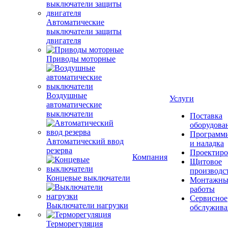
Автоматические
выключатели защиты
двигателя
Приводы моторные
Воздушные
Услуги
автоматические
выключатели
Поставка
оборудова
Программ
Автоматический ввод
и наладка
резерва
Проектиро
Компания
Щитовое
производс
Концевые выключатели
Монтажны
работы
Сервисное
Выключатели нагрузки
обслужива
Терморегуляция