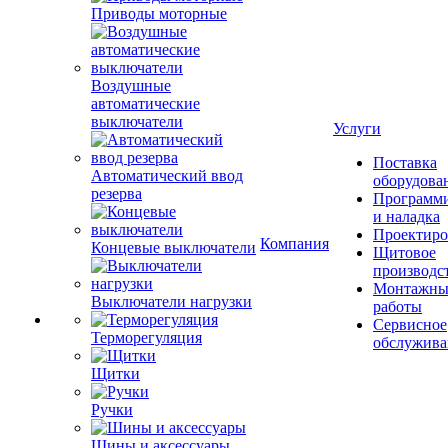
Приводы моторные
Воздушные
автоматические
выключатели
Услуги
Поставка
Автоматический ввод
оборудова
резерва
Программ
и наладка
Проектиро
Компания
Концевые выключатели
Щитовое
производс
Монтажны
Выключатели нагрузки
работы
Сервисное
Терморегуляция
обслужива
Щитки
Ручки
Шины и аксессуары