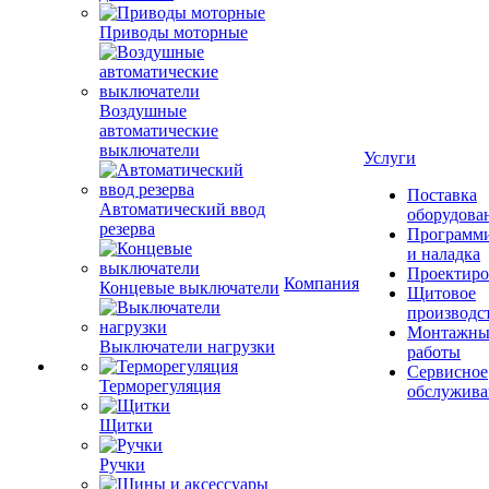
Приводы моторные
Воздушные
автоматические
выключатели
Услуги
Поставка
Автоматический ввод
оборудова
резерва
Программ
и наладка
Проектиро
Компания
Концевые выключатели
Щитовое
производс
Монтажны
Выключатели нагрузки
работы
Сервисное
Терморегуляция
обслужива
Щитки
Ручки