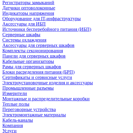
Регистраторы замыканий
Датчики оптоволоконные
Индикаторы напряжения
Оборудование для IT-инфраструктуры
Аксессуары для ИБП
Источники бесперебойного питания (ИБП)
Серверные шкафы
Системы охлаждения
Аксессуары для серверных шкафов
Комплекты секционирования
Панели для серверных шкафов
Кабельные организаторы
Рамы для серверных шкафов
Блоки расределения питания (БРП)
Сертификаты и сервисные услуги
Электроустановочные изделия и аксессуары
Промышленные разъемы
Измерители
Монтажные и распределительные коробки
Теплые полы
Переговорные устройства
Электромонтажные материалы
Кабель-каналы
Компания
Услуги