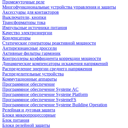
Промежуточные реле
Многофункциональные устройства управления и защиты
Аксессуары для контакторов
Выключатели, кнопки
Трансформаторы тока
Импульсные источники питания
Качество электроэнергии
Конденсаторы
Статические генераторы реактивной мощности
Антирезонансные дроссели
Активные фильтры гармоник
Контроллеры коэффициента коррекции мощности
Динамические компенсаторы искажения напряжений
Распределение энергии среднего напряжения
Распределительные устройства
Коммутационные аппараты
Программное обеспечение
Программное обеспечение Systeme AC
Программное обеспечение Systeme Platform
Программное обеспечение SystemeFS
Программное обеспечение Systeme Building Operation
Релейная и дуговая защита
Блоки микропроцессорные
Блок питания
Блоки релейной защиты