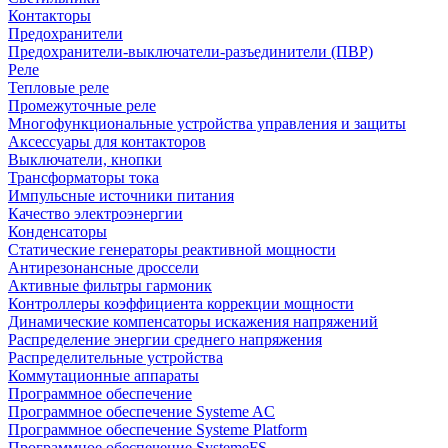
Контакторы
Предохранители
Предохранители-выключатели-разъединители (ПВР)
Реле
Тепловые реле
Промежуточные реле
Многофункциональные устройства управления и защиты
Аксессуары для контакторов
Выключатели, кнопки
Трансформаторы тока
Импульсные источники питания
Качество электроэнергии
Конденсаторы
Статические генераторы реактивной мощности
Антирезонансные дроссели
Активные фильтры гармоник
Контроллеры коэффициента коррекции мощности
Динамические компенсаторы искажения напряжений
Распределение энергии среднего напряжения
Распределительные устройства
Коммутационные аппараты
Программное обеспечение
Программное обеспечение Systeme AC
Программное обеспечение Systeme Platform
Программное обеспечение SystemeFS