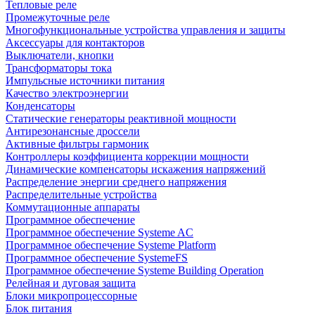
Тепловые реле
Промежуточные реле
Многофункциональные устройства управления и защиты
Аксессуары для контакторов
Выключатели, кнопки
Трансформаторы тока
Импульсные источники питания
Качество электроэнергии
Конденсаторы
Статические генераторы реактивной мощности
Антирезонансные дроссели
Активные фильтры гармоник
Контроллеры коэффициента коррекции мощности
Динамические компенсаторы искажения напряжений
Распределение энергии среднего напряжения
Распределительные устройства
Коммутационные аппараты
Программное обеспечение
Программное обеспечение Systeme AC
Программное обеспечение Systeme Platform
Программное обеспечение SystemeFS
Программное обеспечение Systeme Building Operation
Релейная и дуговая защита
Блоки микропроцессорные
Блок питания