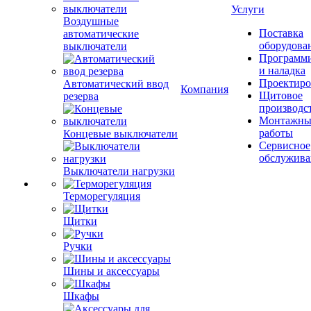
Услуги
Воздушные
Поставка
автоматические
оборудова
выключатели
Программ
и наладка
Проектиро
Автоматический ввод
Компания
Щитовое
резерва
производс
Монтажны
работы
Концевые выключатели
Сервисное
обслужива
Выключатели нагрузки
Терморегуляция
Щитки
Ручки
Шины и аксессуары
Шкафы