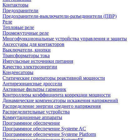
Контакторы
Предохранители
Предохранители-выключатели-разъединители (ПВР)
Реле
Тепловые реле
Промежуточные реле
Многофункциональные устройства управления и защиты
Аксессуары для контакторов
Выключатели, кнопки
Трансформаторы тока
Импульсные источники питания
Качество электроэнергии
Конденсаторы
Статические генераторы реактивной мощности
Антирезонансные дроссели
Активные фильтры гармоник
Контроллеры коэффициента коррекции мощности
Динамические компенсаторы искажения напряжений
Распределение энергии среднего напряжения
Распределительные устройства
Коммутационные аппараты
Программное обеспечение
Программное обеспечение Systeme AC
Программное обеспечение Systeme Platform
Программное обеспечение SystemeFS