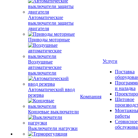
Автоматические
выключатели защиты
двигателя
Приводы моторные
Услуги
Воздушные
автоматические
Поставка
выключатели
оборудова
Программ
и наладка
Автоматический ввод
Проектиро
резерва
Компания
Щитовое
производс
Монтажны
Концевые выключатели
работы
Сервисное
обслужива
Выключатели нагрузки