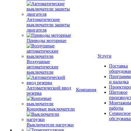
Автоматические
выключатели защиты
двигателя
Услуги
Приводы моторные
Поставка
оборудова
Программ
и наладка
Воздушные
Проектиро
Компания
автоматические
Щитовое
выключатели
производс
Монтажны
работы
Автоматический ввод
Сервисное
резерва
обслужива
Концевые выключатели
Выключатели нагрузки