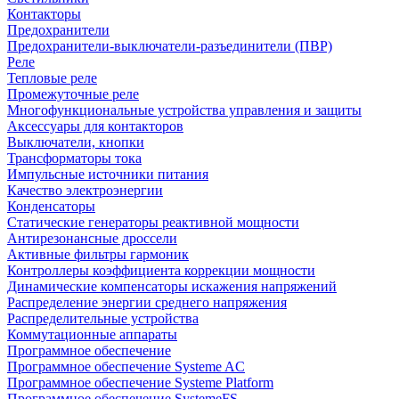
Контакторы
Предохранители
Предохранители-выключатели-разъединители (ПВР)
Реле
Тепловые реле
Промежуточные реле
Многофункциональные устройства управления и защиты
Аксессуары для контакторов
Выключатели, кнопки
Трансформаторы тока
Импульсные источники питания
Качество электроэнергии
Конденсаторы
Статические генераторы реактивной мощности
Антирезонансные дроссели
Активные фильтры гармоник
Контроллеры коэффициента коррекции мощности
Динамические компенсаторы искажения напряжений
Распределение энергии среднего напряжения
Распределительные устройства
Коммутационные аппараты
Программное обеспечение
Программное обеспечение Systeme AC
Программное обеспечение Systeme Platform
Программное обеспечение SystemeFS