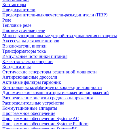
Контакторы
Предохранители
Предохранители-выключатели-разъединители (ПВР)
Реле
Тепловые реле
Промежуточные реле
Многофункциональные устройства управления и защиты
Аксессуары для контакторов
Выключатели, кнопки
Трансформаторы тока
Импульсные источники питания
Качество электроэнергии
Конденсаторы
Статические генераторы реактивной мощности
Антирезонансные дроссели
Активные фильтры гармоник
Контроллеры коэффициента коррекции мощности
Динамические компенсаторы искажения напряжений
Распределение энергии среднего напряжения
Распределительные устройства
Коммутационные аппараты
Программное обеспечение
Программное обеспечение Systeme AC
Программное обеспечение Systeme Platform
Программное обеспечение SystemeFS