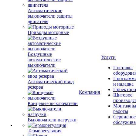
Автоматические
выключатели защиты
двигателя
Приводы моторные
Воздушные
Услуги
автоматические
выключатели
Поставка
оборудова
Программ
Автоматический ввод
и наладка
резерва
Проектиро
Компания
Щитовое
производс
Концевые выключатели
Монтажны
работы
Сервисное
Выключатели нагрузки
обслужива
Терморегуляция