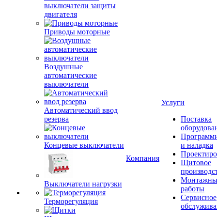
Воздушные
автоматические
выключатели
Автоматический ввод
резерва
Услуги
Концевые выключатели
Поставка
оборудова
Программ
и наладка
Проектиро
Выключатели нагрузки
Компания
Щитовое
производс
Терморегуляция
Монтажны
работы
Щитки
Сервисное
обслужива
Ручки
Шины и аксессуары