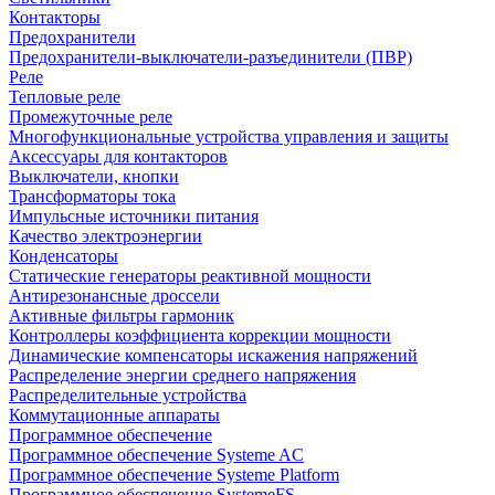
Контакторы
Предохранители
Предохранители-выключатели-разъединители (ПВР)
Реле
Тепловые реле
Промежуточные реле
Многофункциональные устройства управления и защиты
Аксессуары для контакторов
Выключатели, кнопки
Трансформаторы тока
Импульсные источники питания
Качество электроэнергии
Конденсаторы
Статические генераторы реактивной мощности
Антирезонансные дроссели
Активные фильтры гармоник
Контроллеры коэффициента коррекции мощности
Динамические компенсаторы искажения напряжений
Распределение энергии среднего напряжения
Распределительные устройства
Коммутационные аппараты
Программное обеспечение
Программное обеспечение Systeme AC
Программное обеспечение Systeme Platform
Программное обеспечение SystemeFS