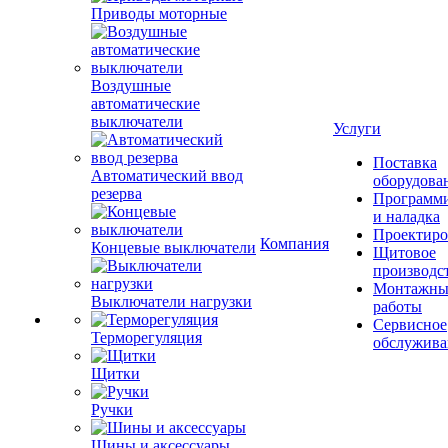
Приводы моторные
Воздушные
автоматические
выключатели
Услуги
Поставка
Автоматический ввод
оборудова
резерва
Программ
и наладка
Проектиро
Компания
Концевые выключатели
Щитовое
производс
Монтажны
Выключатели нагрузки
работы
Сервисное
Терморегуляция
обслужива
Щитки
Ручки
Шины и аксессуары