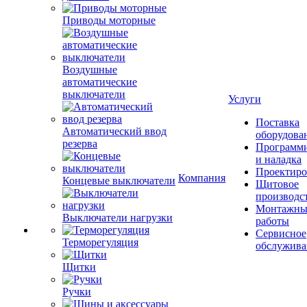
Приводы моторные
Воздушные
автоматические
выключатели
Услуги
Поставка
Автоматический ввод
оборудова
резерва
Программ
и наладка
Проектиро
Компания
Концевые выключатели
Щитовое
производс
Монтажны
Выключатели нагрузки
работы
Сервисное
Терморегуляция
обслужива
Щитки
Ручки