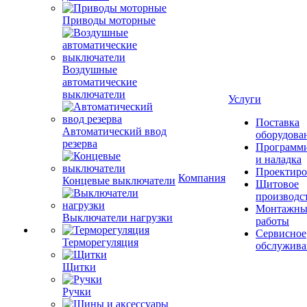
Приводы моторные
Воздушные
автоматические
выключатели
Услуги
Поставка
Автоматический ввод
оборудова
резерва
Программ
и наладка
Проектиро
Компания
Концевые выключатели
Щитовое
производс
Монтажны
Выключатели нагрузки
работы
Сервисное
Терморегуляция
обслужива
Щитки
Ручки