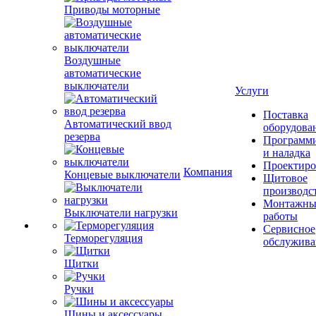
Приводы моторные
Воздушные
автоматические
выключатели
Услуги
Поставка
Автоматический ввод
оборудова
резерва
Программ
и наладка
Проектиро
Компания
Концевые выключатели
Щитовое
производс
Монтажны
Выключатели нагрузки
работы
Сервисное
Терморегуляция
обслужива
Щитки
Ручки
Шины и аксессуары