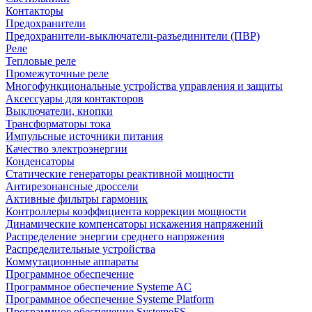
Контакторы
Предохранители
Предохранители-выключатели-разъединители (ПВР)
Реле
Тепловые реле
Промежуточные реле
Многофункциональные устройства управления и защиты
Аксессуары для контакторов
Выключатели, кнопки
Трансформаторы тока
Импульсные источники питания
Качество электроэнергии
Конденсаторы
Статические генераторы реактивной мощности
Антирезонансные дроссели
Активные фильтры гармоник
Контроллеры коэффициента коррекции мощности
Динамические компенсаторы искажения напряжений
Распределение энергии среднего напряжения
Распределительные устройства
Коммутационные аппараты
Программное обеспечение
Программное обеспечение Systeme AC
Программное обеспечение Systeme Platform
Программное обеспечение SystemeFS