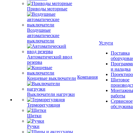
Приводы моторные
Воздушные
автоматические
выключатели
Услуги
Поставка
Автоматический ввод
оборудова
резерва
Программ
и наладка
Проектиро
Компания
Концевые выключатели
Щитовое
производс
Монтажны
Выключатели нагрузки
работы
Сервисное
Терморегуляция
обслужива
Щитки
Ручки