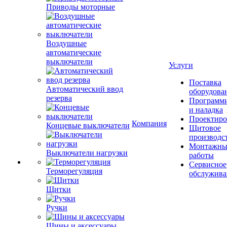
Приводы моторные
Воздушные
автоматические
выключатели
Услуги
Поставка
Автоматический ввод
оборудова
резерва
Программ
и наладка
Проектиро
Компания
Концевые выключатели
Щитовое
производс
Монтажны
Выключатели нагрузки
работы
Сервисное
Терморегуляция
обслужива
Щитки
Ручки
Шины и аксессуары