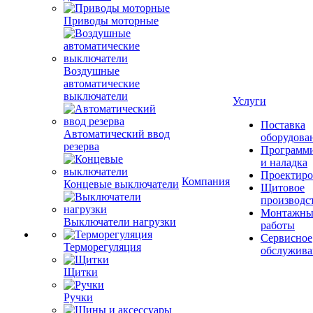
Приводы моторные
Воздушные
автоматические
выключатели
Услуги
Поставка
Автоматический ввод
оборудова
резерва
Программ
и наладка
Проектиро
Компания
Концевые выключатели
Щитовое
производс
Монтажны
Выключатели нагрузки
работы
Сервисное
Терморегуляция
обслужива
Щитки
Ручки