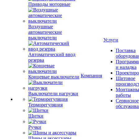
Приводы моторные
Воздушные
автоматические
выключатели
Услуги
Поставка
Автоматический ввод
оборудова
резерва
Программ
и наладка
Проектиро
Компания
Концевые выключатели
Щитовое
производс
Монтажны
Выключатели нагрузки
работы
Сервисное
Терморегуляция
обслужива
Щитки
Ручки
Шины и аксессуары