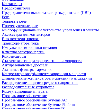
Контакторы
Предохранители
Предохранители-выключатели-разъединители (ПВР)
Реле
Тепловые реле
Промежуточные реле
Многофункциональные устройства управления и защиты
Аксессуары для контакторов
Выключатели, кнопки
Трансформаторы тока
Импульсные источники питания
Качество электроэнергии
Конденсаторы
Статические генераторы реактивной мощности
Антирезонансные дроссели
Активные фильтры гармоник
Контроллеры коэффициента коррекции мощности
Динамические компенсаторы искажения напряжений
Распределение энергии среднего напряжения
Распределительные устройства
Коммутационные аппараты
Программное обеспечение
Программное обеспечение Systeme AC
Программное обеспечение Systeme Platform
Программное обеспечение SystemeFS