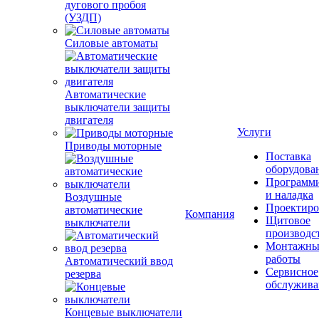
дугового пробоя
(УЗДП)
Силовые автоматы
Автоматические
выключатели защиты
двигателя
Услуги
Приводы моторные
Поставка
оборудова
Программ
и наладка
Воздушные
Проектиро
Компания
автоматические
Щитовое
выключатели
производс
Монтажны
работы
Автоматический ввод
Сервисное
резерва
обслужива
Концевые выключатели