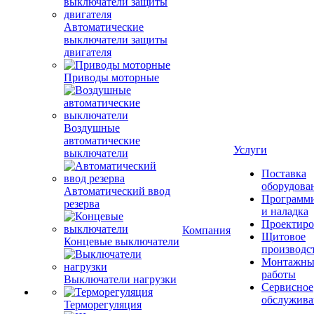
Автоматические
выключатели защиты
двигателя
Приводы моторные
Воздушные
автоматические
Услуги
выключатели
Поставка
оборудова
Автоматический ввод
Программ
резерва
и наладка
Проектиро
Компания
Щитовое
Концевые выключатели
производс
Монтажны
работы
Выключатели нагрузки
Сервисное
обслужива
Терморегуляция